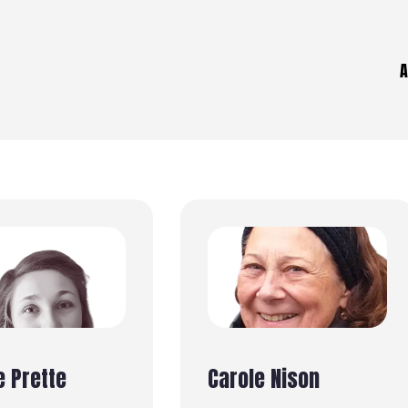
A
e Prette
Carole Nison