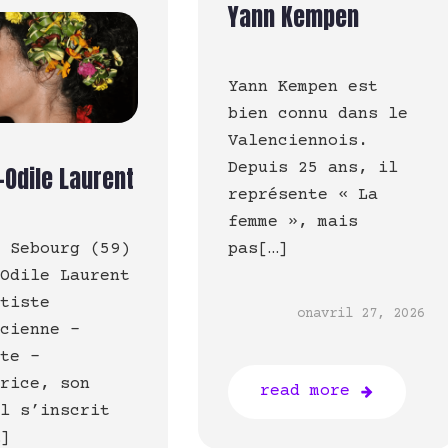
Yann Kempen
Yann Kempen est
bien connu dans le
Valenciennois.
Depuis 25 ans, il
-Odile Laurent
représente « La
femme », mais
– Sebourg (59)
pas[…]
-Odile Laurent
rtiste
on
avril 27, 2026
icienne –
ste –
trice, son
read more
il s’inscrit
…]