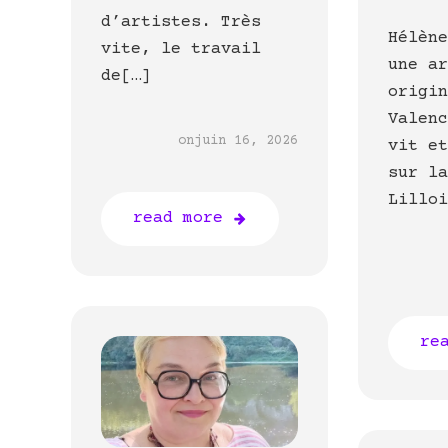
d’artistes. Très
Hélèn
vite, le travail
une a
de[…]
origi
Valen
on
juin 16, 2026
vit e
sur l
Lillo
read more
re