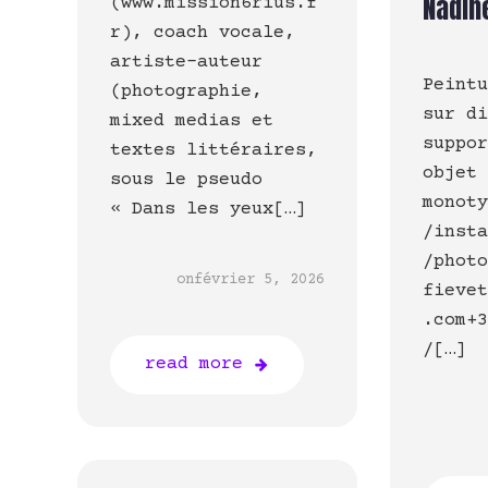
Nadin
(www.mission6rius.f
r), coach vocale,
artiste-auteur
Peint
(photographie,
sur d
mixed medias et
suppo
textes littéraires,
objet
sous le pseudo
monot
« Dans les yeux[…]
/inst
/phot
on
février 5, 2026
fieve
.com+
/[…]
read more