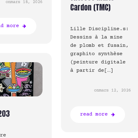
on
mars 18, 2026
Cardon (TMC)
ad more
Lille Discipline.s:
Dessins à la mine
de plomb et fusain,
graphito synthèse
(peinture digitale
à partir de[…]
on
mars 12, 2026
203
read more
ure