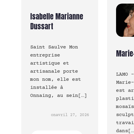
Isabelle Marianne
Dussart
Saint Saulve Mon
Marie
entreprise
artistique et
artisanale porte
LAMO 
mon nom, elle est
Marie
installée à
est a
Onnaing, au sein[…]
plast
mosaï
sculp
on
avril 27, 2026
trava
dans[