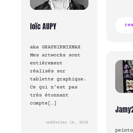
loïc AUPY
re
aka GRAPHIKMIXMAX
Mes artworks sont
entièrement
réalisés sur
tablette graphique.
Ce qui n’est pas
très étonnant
compte[…]
Jamy
on
février 16, 2026
peint