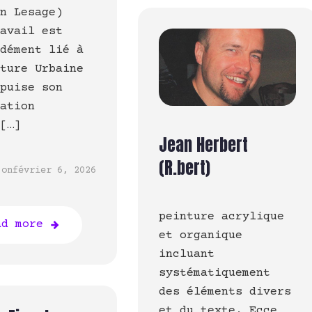
en Lesage)
ravail est
ndément lié à
lture Urbaine
 puise son
ration
s[…]
Jean Herbert
(R.bert)
on
février 6, 2026
peinture acrylique
ad more
et organique
incluant
systématiquement
des éléments divers
et du texte. Ecce