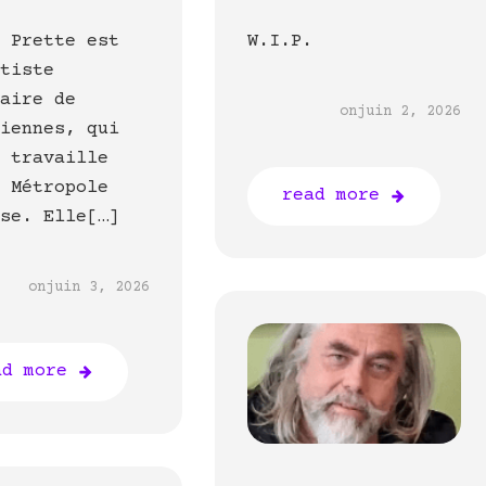
e Prette est
W.I.P.
rtiste
naire de
on
juin 2, 2026
ciennes, qui
t travaille
a Métropole
read more
ise. Elle[…]
on
juin 3, 2026
ad more