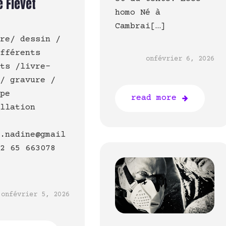
e Fievet
homo Né à
Cambrai[…]
ure/ dessin /
ifférents
on
février 6, 2026
rts /livre-
 / gravure /
ype
read more
allation
o
t.nadine@gmail
32 65 663078
on
février 5, 2026