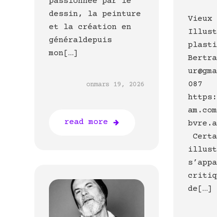
passionnée par le
dessin, la peinture
Vieux
et la création en
Illus
généraldepuis
plast
mon[…]
Bertr
ur@gm
087
on
mars 19, 2026
https
am.co
read more
bvre.
Certa
illus
s’app
criti
de[…]