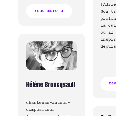
(Adri
read more
Son t
profo
la cu
où il
inspi
depui
Hélène Broucqsault
re
chanteuse-auteur-
compositeur