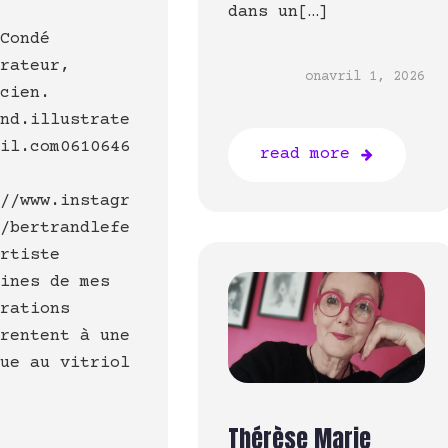
dans un[…]
 Condé
trateur,
on
avril 1, 2026
icien.
and.illustrate
ail.com0610646
read more
://www.instagr
m/bertrandlefe
artiste
ines de mes
trations
arentent à une
que au vitriol
Thérèse Marie