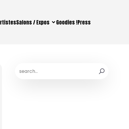
rtistes
Salons / Expos
Goodies !
Press