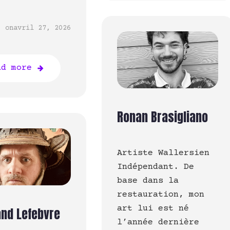
on
avril 27, 2026
ad more
Ronan Brasigliano
Artiste Wallersien
Indépendant. De
base dans la
restauration, mon
art lui est né
and Lefebvre
l’année dernière