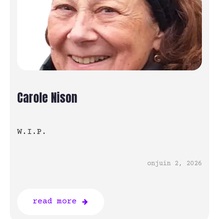
Carole Nison
W.I.P.
on
juin 2, 2026
read more