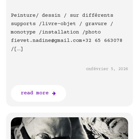
Peinture/ dessin / sur différents
supports /livre-objet / gravure /
monotype /installation /photo
fievet.nadine@gmail.com+32 65 663078
/[…]
on
février 5, 2026
read more