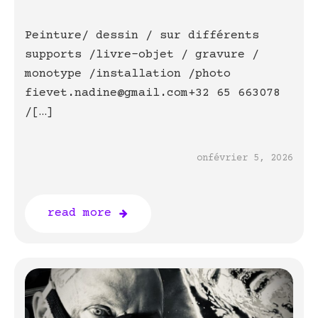
Peinture/ dessin / sur différents
supports /livre-objet / gravure /
monotype /installation /photo
fievet.nadine@gmail.com+32 65 663078
/[…]
on
février 5, 2026
read more