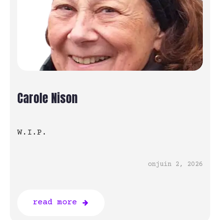
Carole Nison
W.I.P.
on
juin 2, 2026
read more