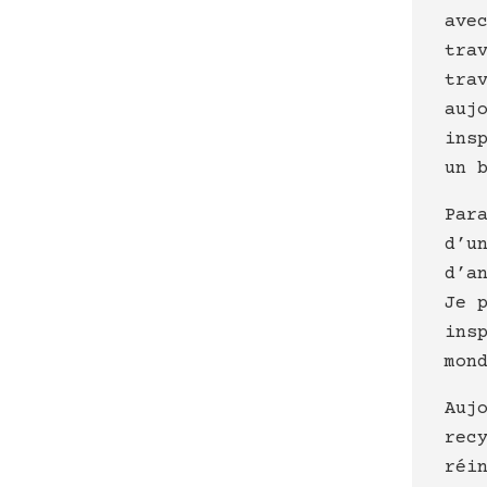
ave
tra
tra
auj
ins
un 
Par
d’u
d’a
Je 
ins
mon
Auj
rec
réi