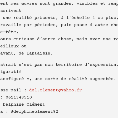
vent mes œuvres sont grandes, visibles et rem
nscrivent
s une réalité présente, à l’échelle 1 ou plus
travaille par périodes, puis passe à autre ch
se-tête,
jours curieuse d’autre chose, mais avec une t
veilleux ou
rayant, de fantaisie.
bstrait n’est pas mon territoire d’expression
figuratif
ransfiguré », une sorte de réalité augmentée.
esse mail :
del.clement@yahoo.fr
 : 0611348510
: Delphine Clément
ta : @delphineclement92