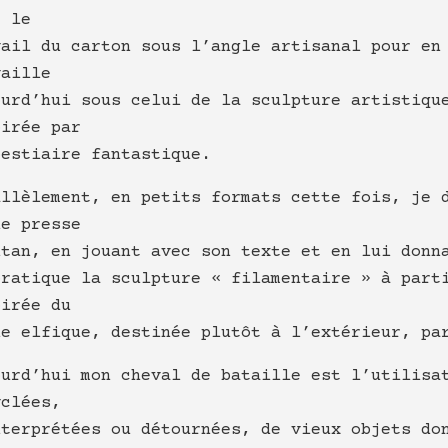
c le
vail du carton sous l’angle artisanal pour en
vaille
ourd’hui sous celui de la sculpture artistiqu
pirée par
bestiaire fantastique.
allèlement, en petits formats cette fois, je 
ne presse
ntan, en jouant avec son texte et en lui donn
pratique la sculpture « filamentaire » à part
pirée du
de elfique, destinée plutôt à l’extérieur, pa
ourd’hui mon cheval de bataille est l’utilisa
yclées,
nterprétées ou détournées, de vieux objets do