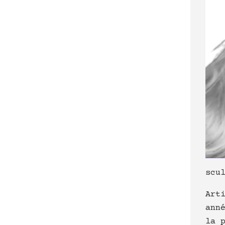
scu
Art
ann
la 