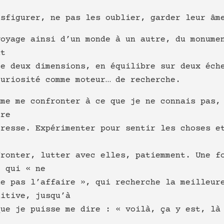
nsfigurer, ne pas les oublier, garder leur âm
voyage ainsi d’un monde à un autre, du monume
nt
re deux dimensions, en équilibre sur deux éch
curiosité comme moteur… de recherche.
ime me confronter à ce que je ne connais pas,
dre
tresse. Expérimenter pour sentir les choses e
fronter, lutter avec elles, patiemment. Une f
, qui « ne
he pas l’affaire », qui recherche la meilleur
uitive, jusqu’à
que je puisse me dire : « voilà, ça y est, là