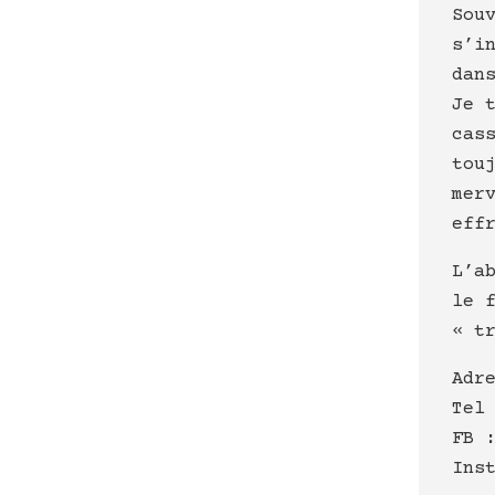
Sou
s’i
dan
Je 
cas
tou
mer
eff
L’a
le 
« t
Adr
Tel
FB 
Ins