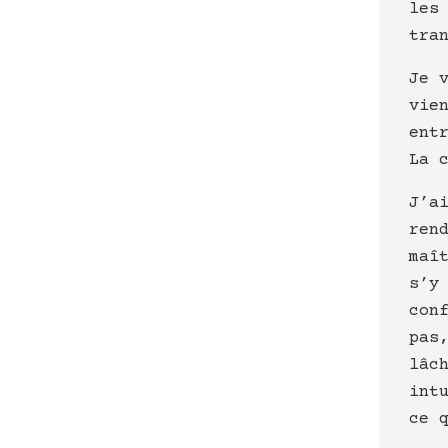
les
tra
Je 
vie
ent
La 
J’a
ren
maî
s’y
con
pas
lâc
int
ce 