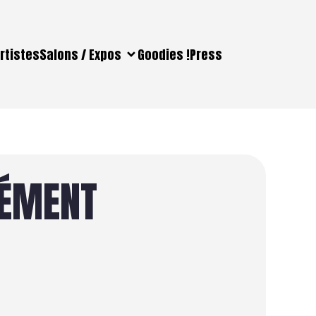
rtistes
Salons / Expos
Goodies !
Press
LÉMENT