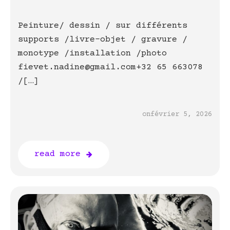
Peinture/ dessin / sur différents
supports /livre-objet / gravure /
monotype /installation /photo
fievet.nadine@gmail.com+32 65 663078
/[…]
on
février 5, 2026
read more