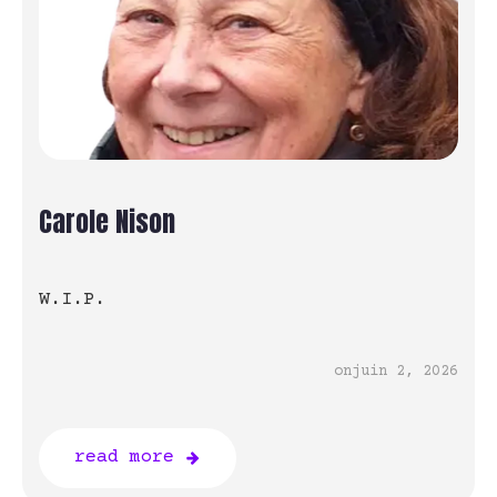
Carole Nison
W.I.P.
on
juin 2, 2026
read more